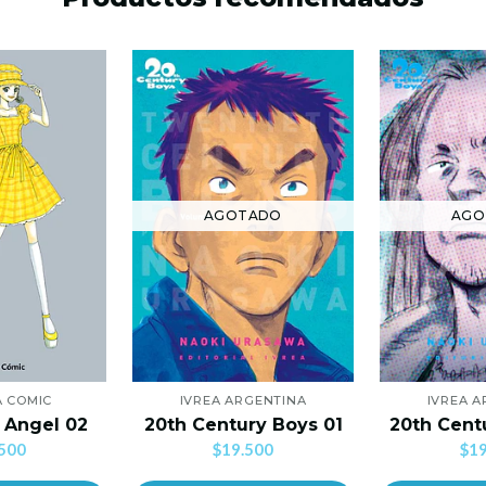
AGOTADO
AGO
A COMIC
IVREA ARGENTINA
IVREA 
 Angel 02
20th Century Boys 01
20th Cent
500
$19.500
$19