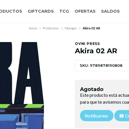
ODUCTOS
GIFTCARDS
TCG
OFERTAS
SALDOS
Inicio
Productos
Mangas
Akira 02 AR
OVNI PRESS
Akira 02 AR
SKU: 9789878190808
Agotado
Este producto está actua
para que te avisemos cua
Notificarme
Co