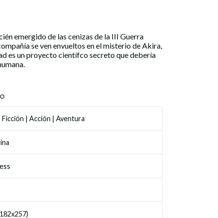
ién emergido de las cenizas de la III Guerra
ompañía se ven envueltos en el misterio de Akira,
dad es un proyecto científco secreto que debería
 humana.
TO
 Ficción
|
Acción
|
Aventura
ina
ess
182x257)