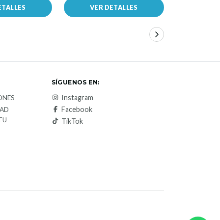
ETALLES
VER DETALLES
VER 
SÍGUENOS EN:
Instagram
ONES
Facebook
DAD
TU
TikTok