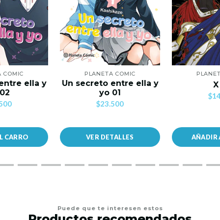
A COMIC
PLANETA COMIC
PLANET
entre ella y
Un secreto entre ella y
X
 02
yo 01
$14
500
$23.500
AL CARRO
VER DETALLES
AÑADIR 
Puede que te interesen estos
Productos recomendados