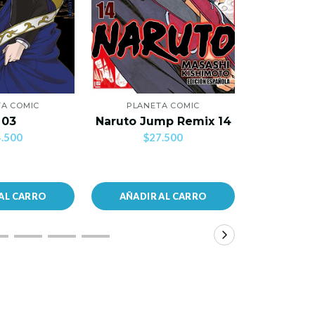
A COMIC
PLANETA COMIC
PLANE
Mi Primer
 03
Naruto Jump Remix 14
C
.500
$27.500
$2
AL CARRO
AÑADIR AL CARRO
AÑADIR