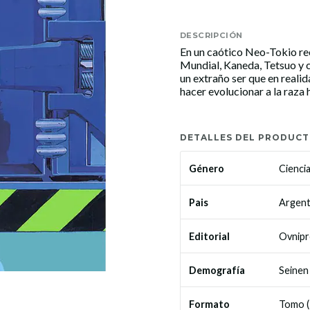
DESCRIPCIÓN
En un caótico Neo-Tokio rec
Mundial, Kaneda, Tetsuo y c
un extraño ser que en reali
hacer evolucionar a la raza
DETALLES DEL PRODUC
Ciencia
Género
Argent
Pais
Ovnipr
Editorial
Seinen
Demografía
Tomo (
Formato