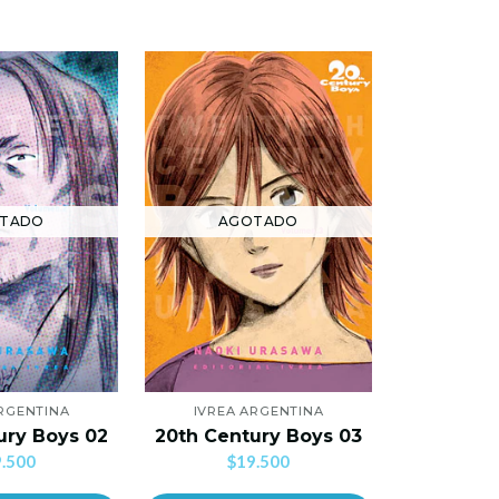
TADO
AGOTADO
AG
ARGENTINA
IVREA ARGENTINA
IVREA
ury Boys 02
20th Century Boys 03
20th Cen
.500
$19.500
$1