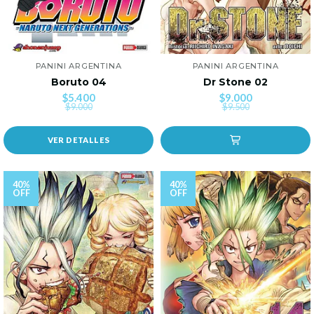
PANINI ARGENTINA
PANINI ARGENTINA
Boruto 04
Dr Stone 02
$5.400
$9.000
$9.000
$9.500
VER DETALLES
40%
40%
OFF
OFF