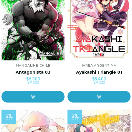
MANGALINE CHILE
IVREA ARGENTINA
Antagonista 03
Ayakashi Triangle 01
$6.300
$5.400
$9.000
$9.000
5%
5%
OFF
OFF