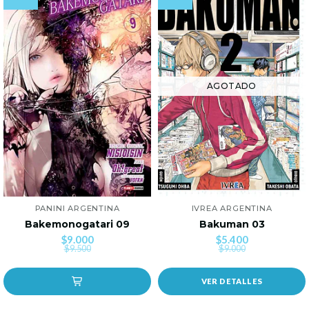
AGOTADO
PANINI ARGENTINA
IVREA ARGENTINA
Bakemonogatari 09
Bakuman 03
$9.000
$5.400
$9.500
$9.000
VER DETALLES