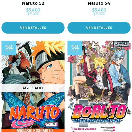
Naruto 52
Naruto 54
$5.400
$5.400
$9.000
$9.000
VER DETALLES
VER DETALLES
40%
40%
OFF
OFF
AGOTADO