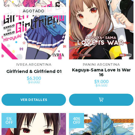
AGOTADO
IVREA ARGENTINA
PANINI ARGENTINA
Kaguya-Sama Love Is War
Girlfriend & Girlfriend 01
16
$6.300
$9.000
$9.000
$9.500
VER DETALLES
5%
40%
OFF
OFF