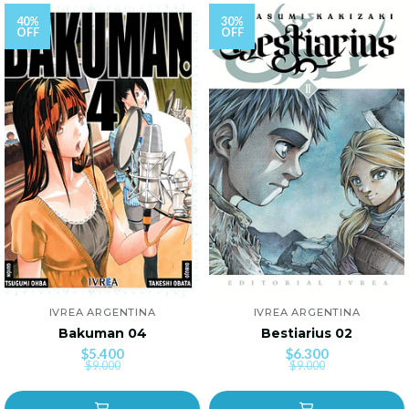
40%
30%
OFF
OFF
IVREA ARGENTINA
IVREA ARGENTINA
Bakuman 04
Bestiarius 02
$5.400
$6.300
$9.000
$9.000