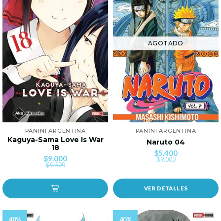
AGOTADO
PANINI ARGENTINA
PANINI ARGENTINA
Kaguya-Sama Love Is War
Naruto 04
18
$5.400
$9.000
$9.000
$9.500
VER DETALLES
40%
40%