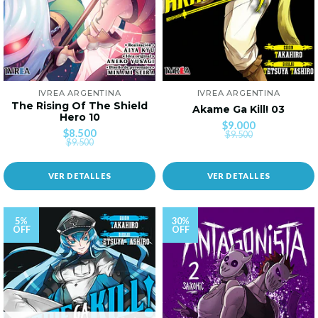
IVREA ARGENTINA
IVREA ARGENTINA
The Rising Of The Shield
Akame Ga Kill! 03
Hero 10
$9.000
$8.500
$9.500
$9.500
VER DETALLES
VER DETALLES
5%
30%
OFF
OFF