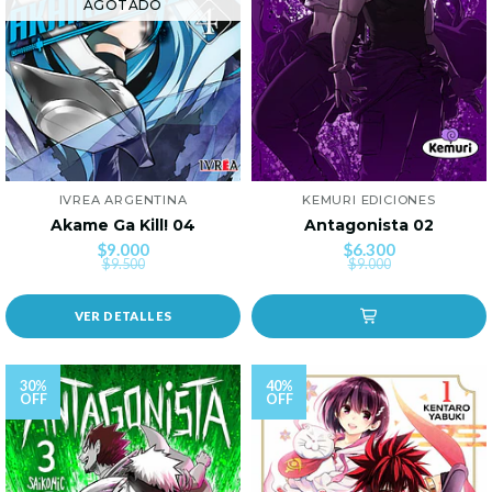
AGOTADO
IVREA ARGENTINA
KEMURI EDICIONES
Akame Ga Kill! 04
Antagonista 02
$9.000
$6.300
$9.500
$9.000
VER DETALLES
30%
40%
OFF
OFF