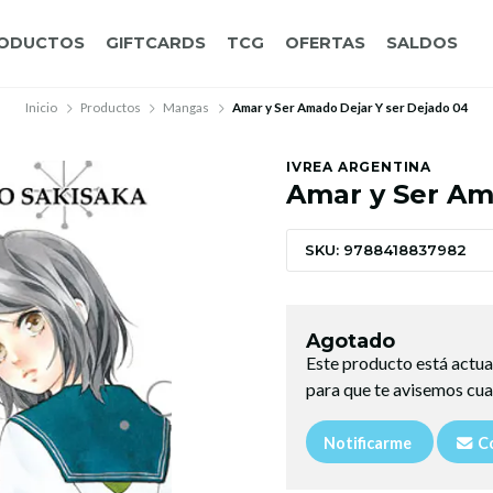
ODUCTOS
GIFTCARDS
TCG
OFERTAS
SALDOS
Inicio
Productos
Mangas
Amar y Ser Amado Dejar Y ser Dejado 04
IVREA ARGENTINA
Amar y Ser Am
SKU: 9788418837982
Agotado
Este producto está actua
para que te avisemos cua
Notificarme
Co