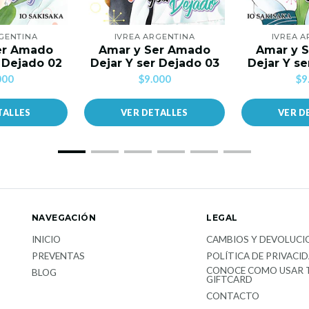
GENTINA
IVREA ARGENTINA
IVREA 
er Amado
Amar y Ser Amado
Amar y 
r Dejado 02
Dejar Y ser Dejado 03
Dejar Y se
000
$9.000
$9
TALLES
VER DETALLES
VER D
NAVEGACIÓN
LEGAL
INICIO
CAMBIOS Y DEVOLUCI
PREVENTAS
POLÍTICA DE PRIVACI
CONOCE COMO USAR 
BLOG
GIFTCARD
CONTACTO