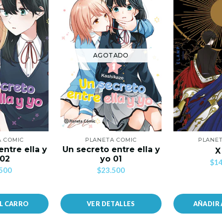
AGOTADO
A COMIC
PLANETA COMIC
PLANET
entre ella y
Un secreto entre ella y
X
 02
yo 01
$14
500
$23.500
AL CARRO
VER DETALLES
AÑADIR 