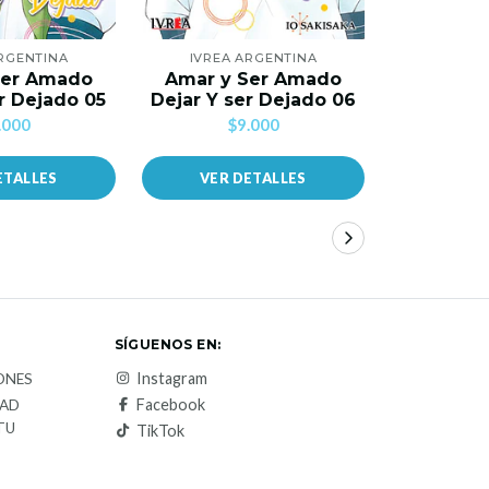
ARGENTINA
IVREA ARGENTINA
IVREA
Ser Amado
Amar y Ser Amado
Amar y
r Dejado 05
Dejar Y ser Dejado 06
Dejar Y s
.000
$9.000
$
ETALLES
VER DETALLES
VER 
SÍGUENOS EN:
Instagram
ONES
Facebook
DAD
TU
TikTok