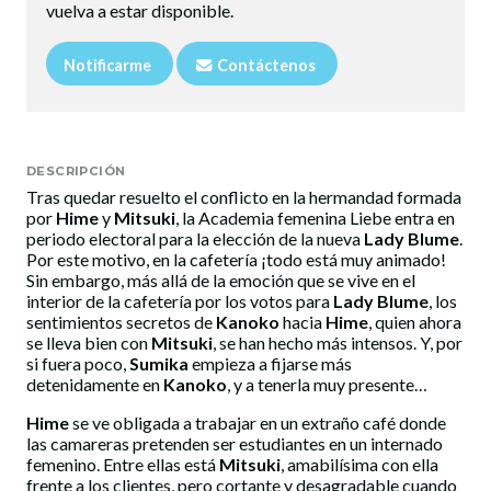
vuelva a estar disponible.
Notificarme
Contáctenos
DESCRIPCIÓN
Tras quedar resuelto el conflicto en la hermandad formada
por
Hime
y
Mitsuki
, la Academia femenina Liebe entra en
periodo electoral para la elección de la nueva
Lady Blume
.
Por este motivo, en la cafetería ¡todo está muy animado!
Sin embargo, más allá de la emoción que se vive en el
interior de la cafetería por los votos para
Lady Blume
, los
sentimientos secretos de
Kanoko
hacia
Hime
, quien ahora
se lleva bien con
Mitsuki
, se han hecho más intensos. Y, por
si fuera poco,
Sumika
empieza a fijarse más
detenidamente en
Kanoko
, y a tenerla muy presente…
Hime
se ve obligada a trabajar en un extraño café donde
las camareras pretenden ser estudiantes en un internado
femenino. Entre ellas está
Mitsuki
, amabilísima con ella
frente a los clientes, pero cortante y desagradable cuando