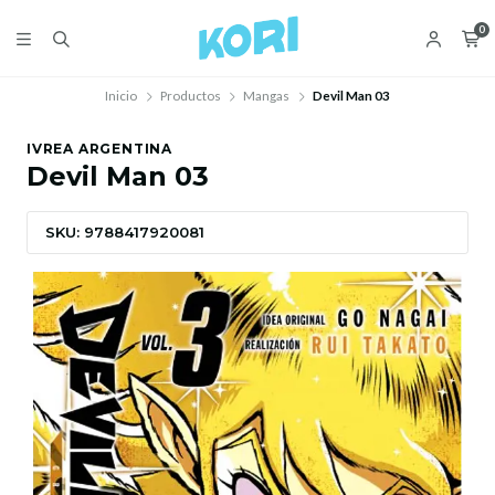
0
Inicio
Productos
Mangas
Devil Man 03
IVREA ARGENTINA
Devil Man 03
SKU: 9788417920081