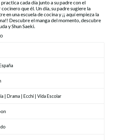
practica cada día junto a su padre con el
 cocinero que él. Un día, su padre sugiere la
re en una escuela de cocina y ¡¡ aquí empieza la
oma!! Descubre el manga del momento, descubre
a y Shun Saeki.
TO
 España
n
ia
|
Drama
|
Ecchi
|
Vida Escolar
bon
ado