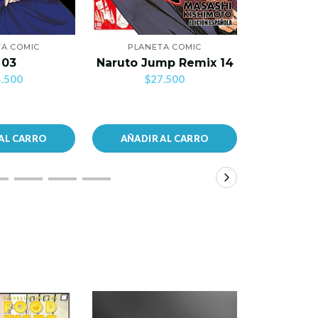
A COMIC
PLANETA COMIC
PLANE
Mi Primer
 03
Naruto Jump Remix 14
C
.500
$27.500
$2
AL CARRO
AÑADIR AL CARRO
AÑADIR