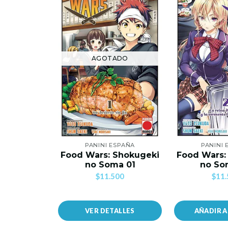
AGOTADO
PANINI ESPAÑA
PANINI 
Food Wars: Shokugeki
Food Wars:
no Soma 01
no So
$11.500
$11.
VER DETALLES
AÑADIR 