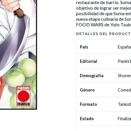
restaurante de barrio. Soma 
objetivo de lograr ser mejor
posibilidad de que Soma ent
nueva etapa culinaria de S
FOOD WARS de Yuto Tsukud
DETALLES DEL PRODUC
España
Pais
Panini
Editorial
Shone
Demografía
Comed
Género
Tanko
Formato
Finaliz
Estado