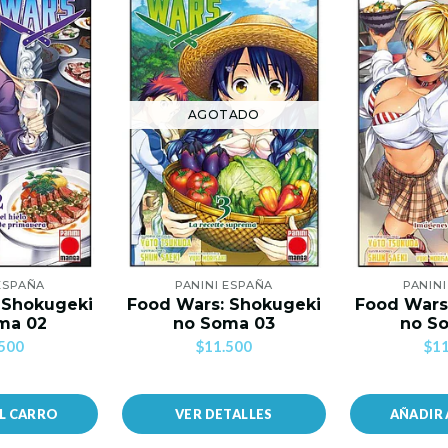
AGOTADO
ESPAÑA
PANINI ESPAÑA
PANIN
 Shokugeki
Food Wars: Shokugeki
Food Wars
ma 02
no Soma 03
no S
500
$11.500
$11
AL CARRO
VER DETALLES
AÑADIR 