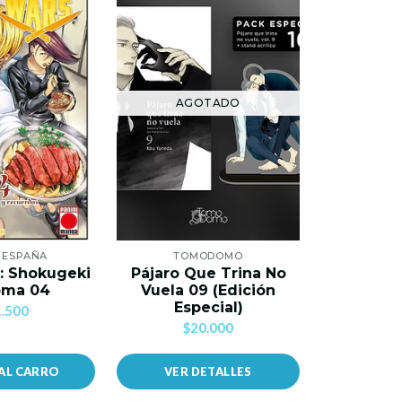
AGOTADO
AG
I ESPAÑA
TOMODOMO
PL
: Shokugeki
Pájaro Que Trina No
Café 
oma 04
Vuela 09 (Edición
$1
Especial)
.500
$20.000
AL CARRO
VER DETALLES
VER 