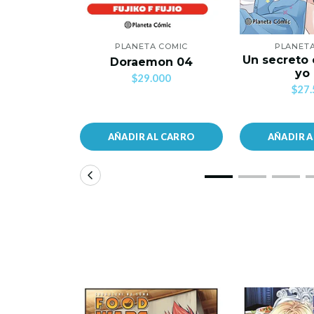
PLANETA COMIC
PLANET
Un secreto 
Doraemon 04
yo
$29.000
$27.
AÑADIR AL CARRO
AÑADIR 