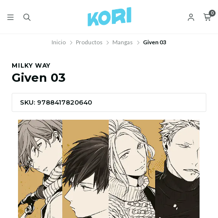
0
Inicio
Productos
Mangas
Given 03
MILKY WAY
Given 03
SKU: 9788417820640