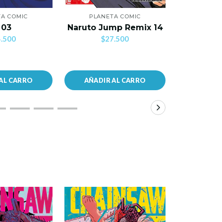
A COMIC
PLANETA COMIC
PLANE
Mi Primer
 03
Naruto Jump Remix 14
C
.500
$27.500
$2
AL CARRO
AÑADIR AL CARRO
AÑADIR