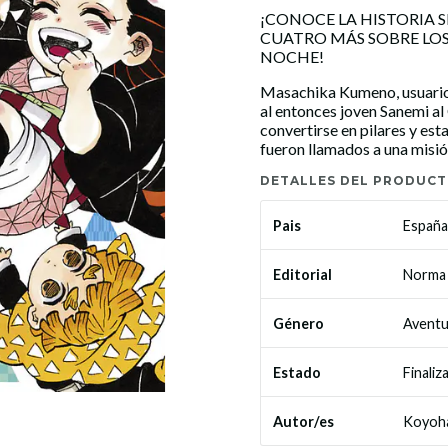
¡CONOCE LA HISTORIA 
CUATRO MÁS SOBRE LOS
NOCHE!
Masachika Kumeno, usuario d
al entonces joven Sanemi 
convertirse en pilares y est
fueron llamados a una misió
DETALLES DEL PRODUC
España
Pais
Norma 
Editorial
Aventu
Género
Finaliz
Estado
Koyoh
Autor/es