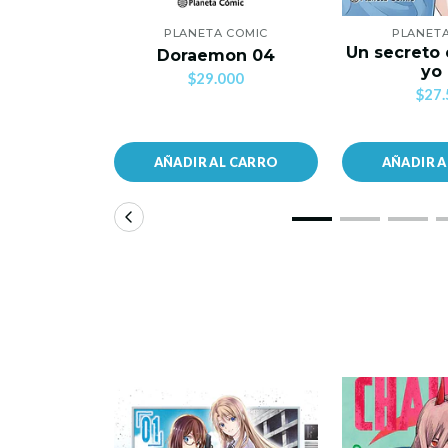
PLANETA COMIC
PLANET
Un secreto 
Doraemon 04
yo
$29.000
$27.
AÑADIR AL CARRO
AÑADIR 