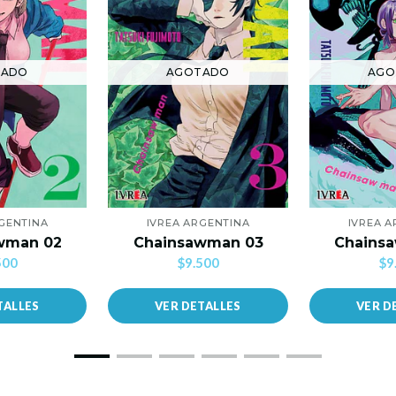
TADO
AGOTADO
AGO
GENTINA
IVREA ARGENTINA
IVREA 
wman 02
Chainsawman 03
Chains
500
$9.500
$9
TALLES
VER DETALLES
VER D