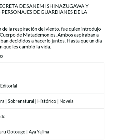
SECRETA DE SANEMI SHINAZUGAWA Y
 PERSONAJES DE GUARDIANES DE LA
e la respiración del viento, fue quien introdujo
al Cuerpo de Matademonios. Ambos aspiraban a
aban decididos a hacerlo juntos. Hasta que un día
n que les cambió la vida.
TO
Editorial
ra
|
Sobrenatural
|
Histórico
|
Novela
ado
aru Gotouge
|
Aya Yajima