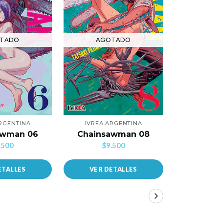
TADO
AGOTADO
AG
ARGENTINA
IVREA ARGENTINA
IVREA
awman 06
Chainsawman 08
Chain
.500
$9.500
$
ETALLES
VER DETALLES
VER 