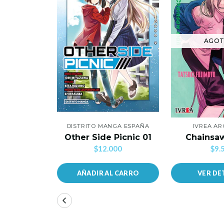
AGO
DISTRITO MANGA ESPAÑA
IVREA AR
Other Side Picnic 01
Chainsa
$12.000
$9.
AÑADIR AL CARRO
VER DE