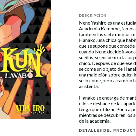
DESCRIPCIÓN
Nene Yashiro es una estudia
Academia Kamome, famosa p
también los siete míticos mi
Hanako, una chica que habit
que se supone que concede 
cuando Nene decide invocar
sueños, se encuentra la sorp
chico. Después de que ese d
se come un objeto de Hanako
una maldición sobre quien 
se lo come, pero a cambio h
asistenta.
Hanako se encarga de manten
ello se deshace de las apari
tenga que utilizar. Poco a
mientras se descubren los s
de la academia.
DETALLES DEL PRODUC