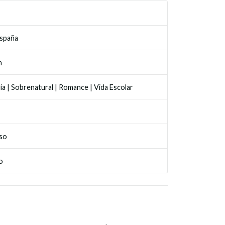
España
n
ia
|
Sobrenatural
|
Romance
|
Vida Escolar
so
o