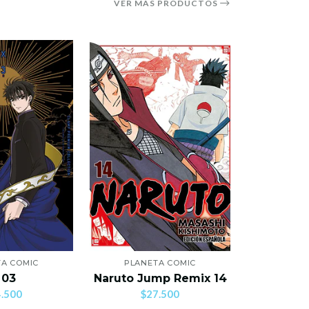
VER MÁS PRODUCTOS
A COMIC
PLANETA COMIC
PLANE
Mi Primer
 03
Naruto Jump Remix 14
C
.500
$27.500
$2