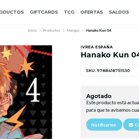
ODUCTOS
GIFTCARDS
TCG
OFERTAS
SALDOS
Inicio
Productos
Mangas
Hanako Kun 04
IVREA ESPAÑA
Hanako Kun 0
SKU: 9788418751530
Agotado
Este producto está actua
para que te avisemos cua
Notificarme
Co