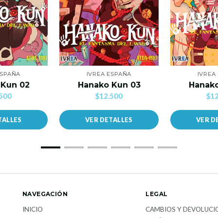
ESPAÑA
IVREA ESPAÑA
IVREA
 Kun 02
Hanako Kun 03
Hanako
500
$12.500
$12
TALLES
VER DETALLES
VER D
NAVEGACIÓN
LEGAL
INICIO
CAMBIOS Y DEVOLUCI