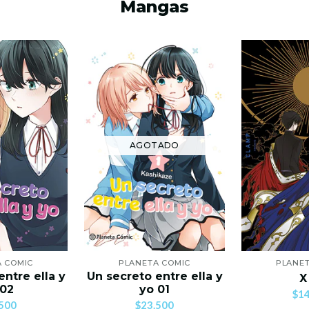
Mangas
AGOTADO
A COMIC
PLANETA COMIC
PLANET
entre ella y
Un secreto entre ella y
X
 02
yo 01
$14
500
$23.500