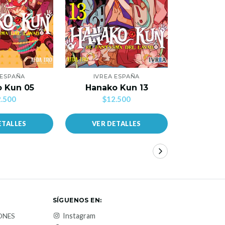
 ESPAÑA
IVREA ESPAÑA
IVRE
 Kun 05
Hanako Kun 13
Hanak
.500
$12.500
$1
ETALLES
VER DETALLES
VER 
SÍGUENOS EN:
Instagram
ONES