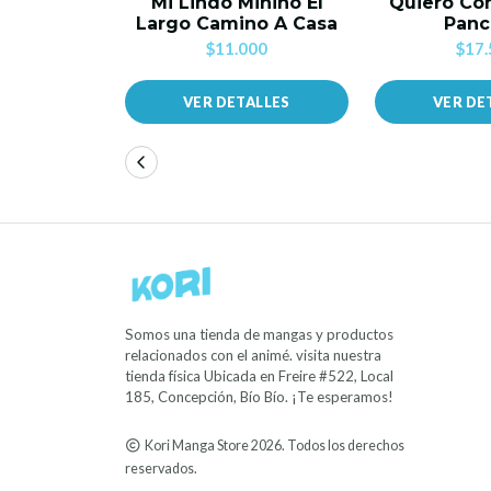
Mi Lindo Minino El
Quiero C
Largo Camino A Casa
Panc
$11.000
$17.
VER DETALLES
VER DE
Somos una tienda de mangas y productos
relacionados con el animé. visita nuestra
tienda física Ubicada en Freire #522, Local
185, Concepción, Bío Bío. ¡Te esperamos!
Kori Manga Store 2026. Todos los derechos
reservados.