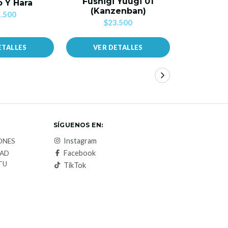
Fushigi Yuugi 01
 Y Hara
Amor D
(Kanzenban)
.500
$
$23.500
ETALLES
VER DETALLES
VER 
SÍGUENOS EN:
Instagram
ONES
Facebook
DAD
TU
TikTok