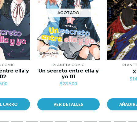
AGOTADO
A COMIC
PLANETA COMIC
PLANET
entre ella y
Un secreto entre ella y
X
 02
yo 01
$14
500
$23.500
AL CARRO
VER DETALLES
AÑADIR 