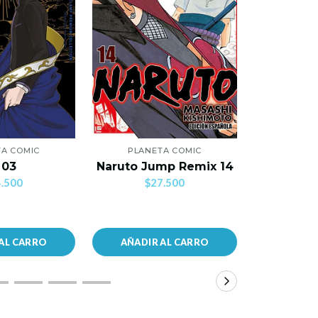
A COMIC
PLANETA COMIC
PLANE
Mi Primer
 03
Naruto Jump Remix 14
C
.500
$27.500
$2
AL CARRO
AÑADIR AL CARRO
AÑADIR