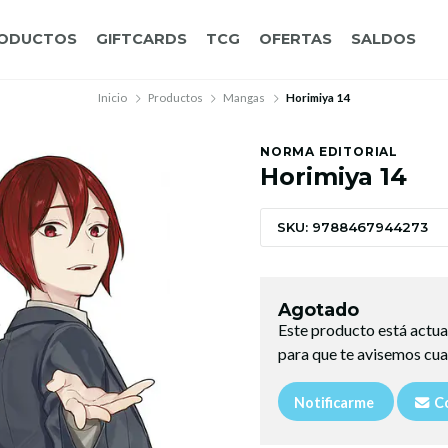
ODUCTOS
GIFTCARDS
TCG
OFERTAS
SALDOS
Inicio
Productos
Mangas
Horimiya 14
NORMA EDITORIAL
Horimiya 14
SKU: 9788467944273
Agotado
Este producto está actua
para que te avisemos cua
Notificarme
Co