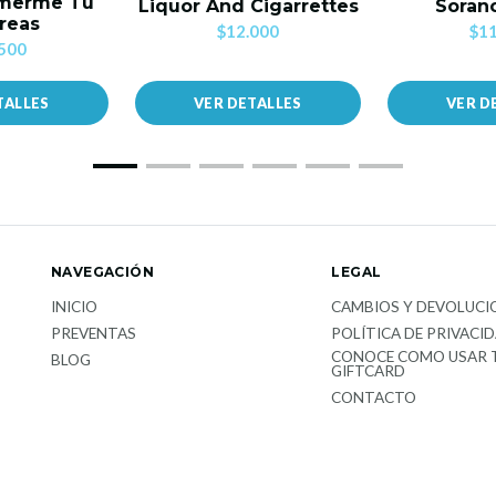
omerme Tu
Liquor And Cigarrettes
Sorano
reas
$12.000
$11
500
TALLES
VER DETALLES
VER D
NAVEGACIÓN
LEGAL
INICIO
CAMBIOS Y DEVOLUCI
PREVENTAS
POLÍTICA DE PRIVACI
CONOCE COMO USAR 
BLOG
GIFTCARD
CONTACTO