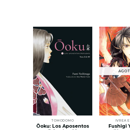
AGO
TOMODOMO
IVREA 
Ōoku: Los Aposentos
Fushigi 