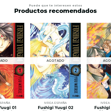
Puede que te interesen estos
Productos recomendados
TADO
AGOTADO
AGO
ESPAÑA
IVREA ESPAÑA
IVREA
Yuugi 01
Fushigi Yuugi 02
Fushigi