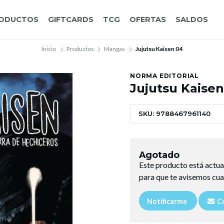
ODUCTOS
GIFTCARDS
TCG
OFERTAS
SALDOS
Inicio
Productos
Mangas
Jujutsu Kaisen 04
NORMA EDITORIAL
Jujutsu Kaisen
SKU: 9788467961140
Agotado
Este producto está actua
para que te avisemos cua
Notificarme
Co