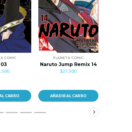
A COMIC
PLANETA COMIC
PLANE
Mi Primer
 03
Naruto Jump Remix 14
C
.500
$27.500
$2
AL CARRO
AÑADIR AL CARRO
AÑADIR