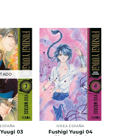
TADO
 ESPAÑA
IVREA ESPAÑA
IVRE
 Yuugi 03
Fushigi Yuugi 04
Fushig