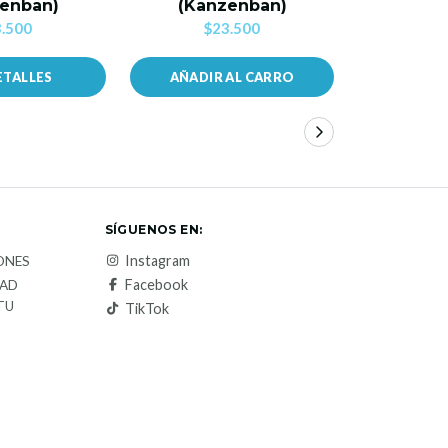
enban)
(Kanzenban)
(Kan
.500
$23.500
$2
ETALLES
AÑADIR AL CARRO
AÑADIR
SÍGUENOS EN:
Instagram
ONES
Facebook
DAD
TU
TikTok