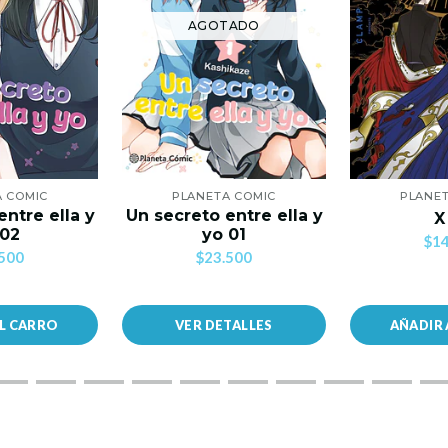
AGOTADO
A COMIC
PLANETA COMIC
PLANET
entre ella y
Un secreto entre ella y
X
 02
yo 01
$14
500
$23.500
AL CARRO
VER DETALLES
AÑADIR 