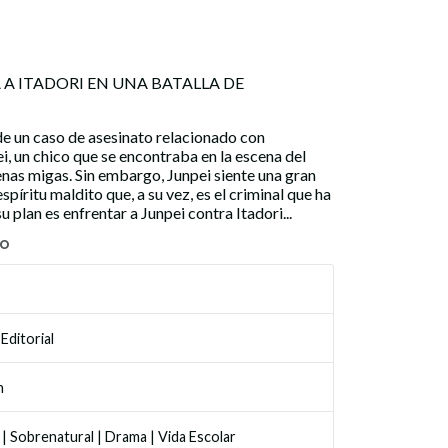
 A ITADORI EN UNA BATALLA DE
a de un caso de asesinato relacionado con
i, un chico que se encontraba en la escena del
nas migas. Sin embargo, Junpei siente una gran
píritu maldito que, a su vez, es el criminal que ha
u plan es enfrentar a Junpei contra Itadori...
TO
Editorial
n
|
Sobrenatural
|
Drama
|
Vida Escolar