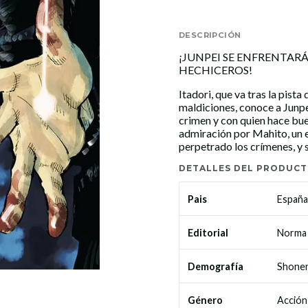
DESCRIPCIÓN
¡JUNPEI SE ENFRENTARÁ
HECHICEROS!
Itadori, que va tras la pist
maldiciones, conoce a Junpe
crimen y con quien hace bue
admiración por Mahito, un es
perpetrado los crímenes, y s
DETALLES DEL PRODUC
España
Pais
Norma 
Editorial
Shone
Demografía
Acción
Género