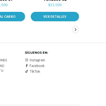
.500
$11.500
$1
AL CARRO
VER DETALLES
AÑADIR
SÍGUENOS EN:
Instagram
ONES
Facebook
DAD
TU
TikTok