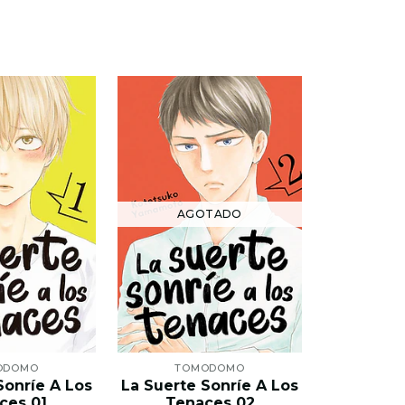
AGOTADO
ODOMO
TOMODOMO
PANI
Sonríe A Los
La Suerte Sonríe A Los
Berserk
ces 01
Tenaces 02
Pos