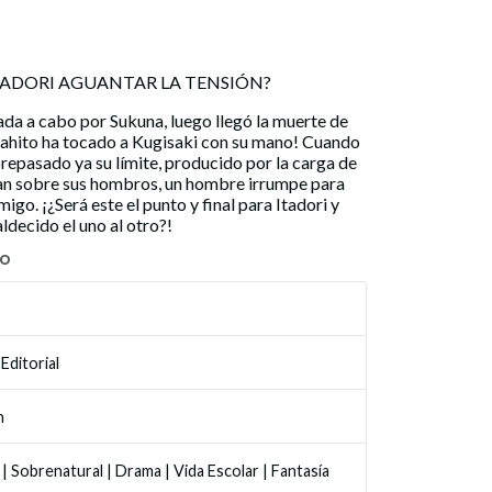
ITADORI AGUANTAR LA TENSIÓN?
ada a cabo por Sukuna, luego llegó la muerte de
hito ha tocado a Kugisaki con su mano! Cuando
brepasado ya su límite, producido por la carga de
an sobre sus hombros, un hombre irrumpe para
amigo. ¡¿Será este el punto y final para Itadori y
ldecido el uno al otro?!
TO
Editorial
n
|
Sobrenatural
|
Drama
|
Vida Escolar
|
Fantasía