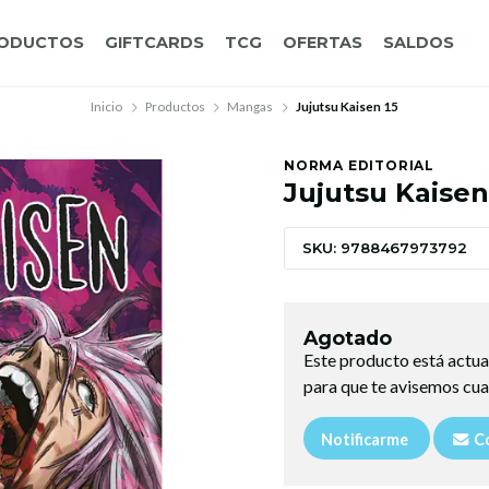
ODUCTOS
GIFTCARDS
TCG
OFERTAS
SALDOS
Inicio
Productos
Mangas
Jujutsu Kaisen 15
NORMA EDITORIAL
Jujutsu Kaisen
SKU: 9788467973792
Agotado
Este producto está actua
para que te avisemos cua
Notificarme
Co