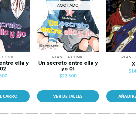
AGOTADO
A COMIC
PLANETA COMIC
PLANET
entre ella y
Un secreto entre ella y
X
 02
yo 01
$14
500
$23.500
AL CARRO
VER DETALLES
AÑADIR 