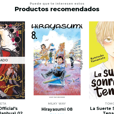
Puede que te interesen estos
Productos recomendados
TADO
NETA
MILKY WAY
TOM
fficial's
La Suerte 
Hirayasumi 08
Manhua) 02
Tena