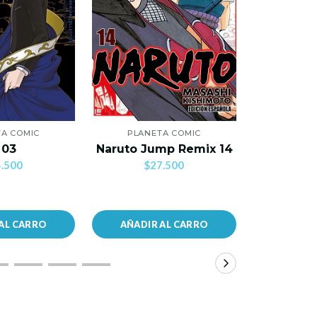
A COMIC
PLANETA COMIC
PLANE
Mi Primer
 03
Naruto Jump Remix 14
C
.500
$27.500
$2
AL CARRO
AÑADIR AL CARRO
AÑADIR