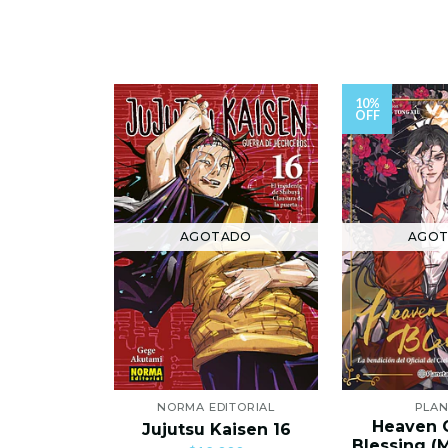
10%
OFF
AGOTADO
AGO
NORMA EDITORIAL
PLA
Heaven O
Jujutsu Kaisen 16
Blessing (