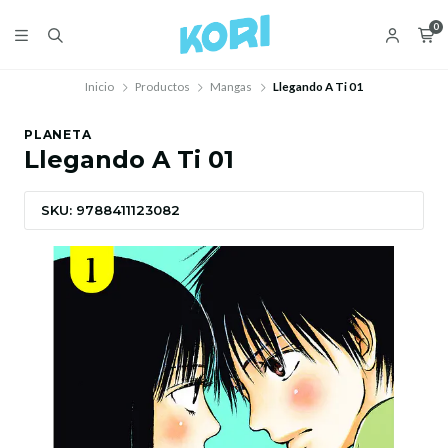
0
Inicio
Productos
Mangas
Llegando A Ti 01
PLANETA
Llegando A Ti 01
SKU: 9788411123082