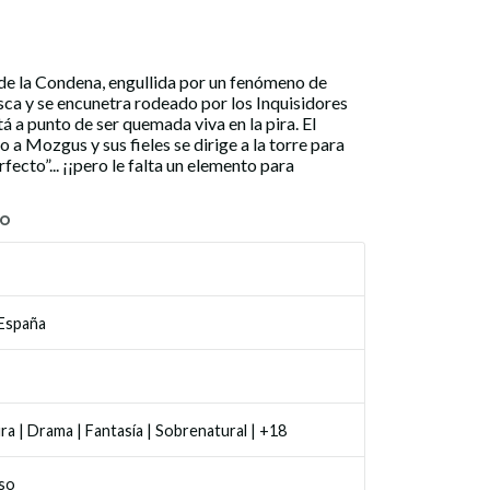
 de la Condena, engullida por un fenómeno de
ca y se encunetra rodeado por los Inquisidores
á a punto de ser quemada viva en la pira. El
a Mozgus y sus fieles se dirige a la torre para
fecto”... ¡¡pero le falta un elemento para
TO
 España
ra
|
Drama
|
Fantasía
|
Sobrenatural
|
+18
so