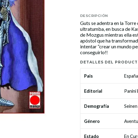
DESCRIPCIÓN
Guts se adentra en la Torre
ultratumba, en busca de Kas
de Mozgus mientras ella est
apóstol que ha transformado 
intentar “crear un mundo per
conseguirlo!!
DETALLES DEL PRODUC
España
Pais
Panini
Editorial
Seinen
Demografía
Aventu
Género
En Cur
Estado