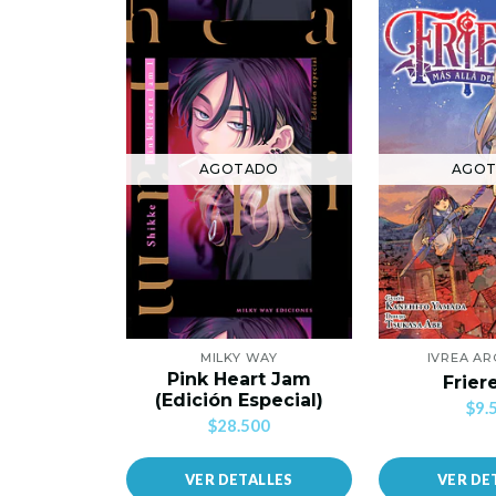
AGOTADO
AGO
MILKY WAY
IVREA AR
Pink Heart Jam
Frier
(Edición Especial)
$9.
$28.500
VER DETALLES
VER DE