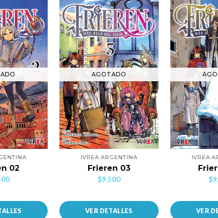
TADO
AGOTADO
AGO
GENTINA
IVREA ARGENTINA
IVREA 
en 02
Frieren 03
Frie
500
$9.500
$9
TALLES
VER DETALLES
VER D