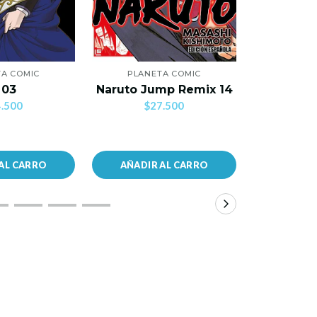
A COMIC
PLANETA COMIC
PLANE
Mi Primer
 03
Naruto Jump Remix 14
C
.500
$27.500
$2
AL CARRO
AÑADIR AL CARRO
AÑADIR