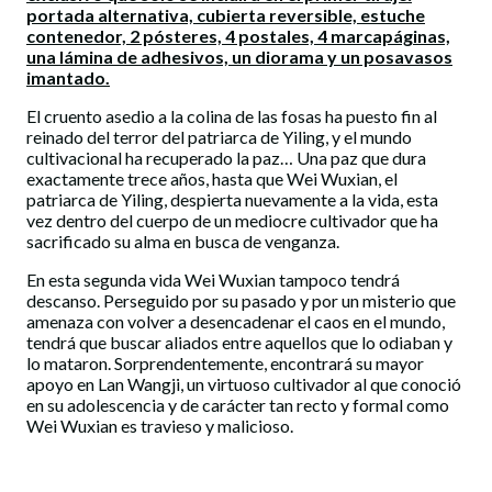
portada alternativa, cubierta reversible, estuche
contenedor, 2 pósteres, 4 postales, 4 marcapáginas,
una lámina de adhesivos, un diorama y un posavasos
imantado.
El cruento asedio a la colina de las fosas ha puesto fin al
reinado del terror del patriarca de Yiling, y el mundo
cultivacional ha recuperado la paz… Una paz que dura
exactamente trece años, hasta que Wei Wuxian, el
patriarca de Yiling, despierta nuevamente a la vida, esta
vez dentro del cuerpo de un mediocre cultivador que ha
sacrificado su alma en busca de venganza.
En esta segunda vida Wei Wuxian tampoco tendrá
descanso. Perseguido por su pasado y por un misterio que
amenaza con volver a desencadenar el caos en el mundo,
tendrá que buscar aliados entre aquellos que lo odiaban y
lo mataron. Sorprendentemente, encontrará su mayor
apoyo en Lan Wangji, un virtuoso cultivador al que conoció
en su adolescencia y de carácter tan recto y formal como
Wei Wuxian es travieso y malicioso.