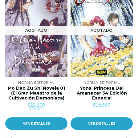
AGOTADO
AGOTADO
NORMA EDITORIAL
NORMA EDITORIAL
Mo Dao Zu Shi Novela 01
Yona, Princesa Del
(El Gran Maestro de la
Amanecer 34 Edición
Cultivación Demoníaca)
Especial
$22.100
$16.500
$26.000
VER DETALLES
VER DETALLES