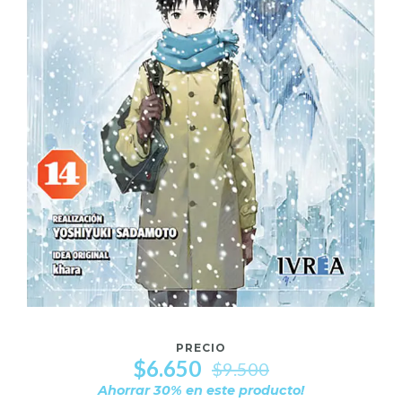
PRECIO
$6.650
$9.500
Ahorrar
30
% en este producto!