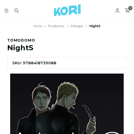
0
Inicio
Productos
Mangas
NightS
TOMODOMO
NightS
SKU: 9788418739088