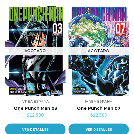
AGOTADO
AGOTADO
IVREA ESPAÑA
IVREA ESPAÑA
One Punch Man 03
One Punch Man 07
$12.500
$12.500
VER DETALLES
VER DETALLES