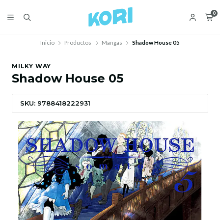
0
Inicio
Productos
Mangas
Shadow House 05
MILKY WAY
Shadow House 05
SKU: 9788418222931