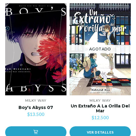
AGOTADO
MILKY WAY
MILKY WAY
Un Extraño A La Orilla Del
Boy's Abyss 07
Mar
$13.500
$12.500
VER DETALLES