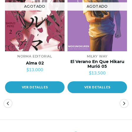
AGOTADO
AGOTADO
NORMA EDITORIAL
MILKY WAY
El Verano En Que Hikaru
Alma 02
Murió 05
$13.000
$13.500
VER DETALLES
VER DETALLES