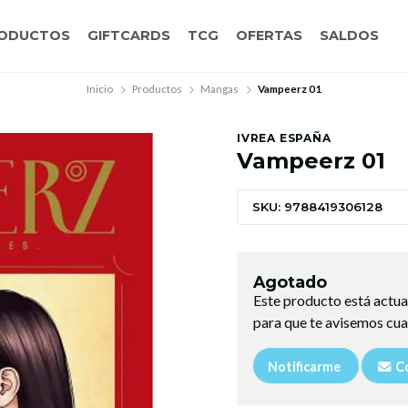
ODUCTOS
GIFTCARDS
TCG
OFERTAS
SALDOS
Inicio
Productos
Mangas
Vampeerz 01
IVREA ESPAÑA
Vampeerz 01
SKU: 9788419306128
Agotado
Este producto está actua
para que te avisemos cua
Notificarme
Co