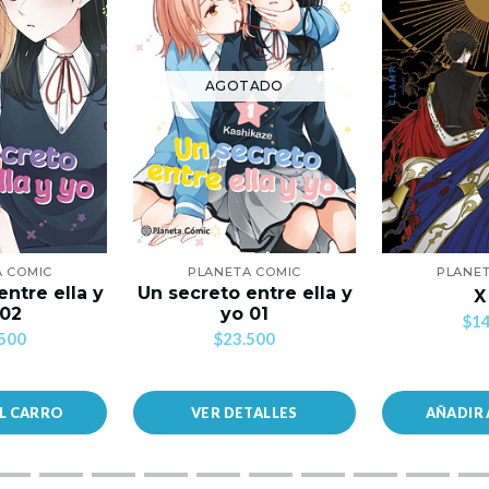
AGOTADO
A COMIC
PLANETA COMIC
PLANET
entre ella y
Un secreto entre ella y
X
 02
yo 01
$14
500
$23.500
AL CARRO
VER DETALLES
AÑADIR 