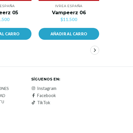
 ESPAÑA
IVREA ESPAÑA
IVRE
erz 05
Vampeerz 06
Vamp
.500
$11.500
$1
AL CARRO
AÑADIR AL CARRO
VER 
SÍGUENOS EN:
Instagram
ONES
Facebook
DAD
TU
TikTok