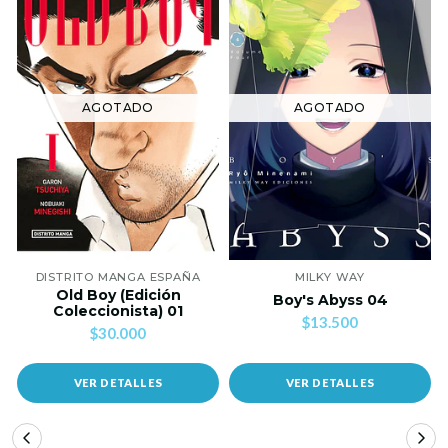
AGOTADO
AGOTADO
DISTRITO MANGA ESPAÑA
MILKY WAY
Old Boy (Edición
Boy's Abyss 04
Coleccionista) 01
$13.500
$30.000
VER DETALLES
VER DETALLES