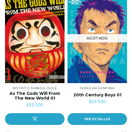
AGOTADO
DISTRITO MANGA CHILE
IVREA ARGENTINA
As The Gods Will From
20th Century Boys 01
The New World 01
$19.500
$11.500
VER DETALLES