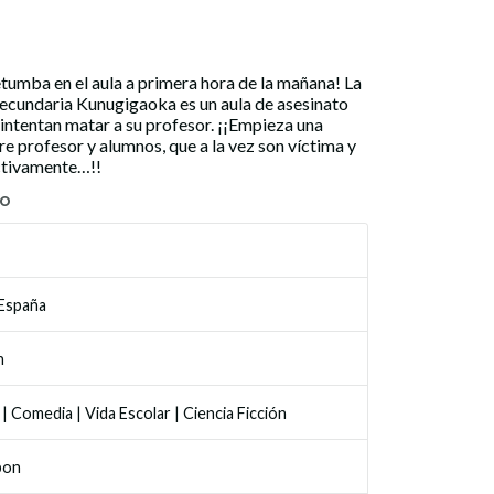
etumba en el aula a primera hora de la mañana! La
 secundaria Kunugigaoka es un aula de asesinato
 intentan matar a su profesor. ¡¡Empieza una
re profesor y alumnos, que a la vez son víctima y
ctivamente…!!
TO
 España
n
|
Comedia
|
Vida Escolar
|
Ciencia Ficción
bon