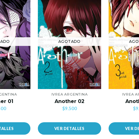
TADO
AGOTADO
AGO
GENTINA
IVREA ARGENTINA
IVREA 
er 01
Another 02
Anot
500
$9.500
$9
TALLES
VER DETALLES
VER D