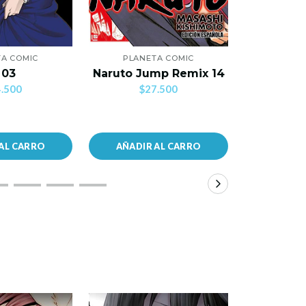
A COMIC
PLANETA COMIC
PLANE
Mi Primer
 03
Naruto Jump Remix 14
C
.500
$27.500
$2
AL CARRO
AÑADIR AL CARRO
AÑADIR