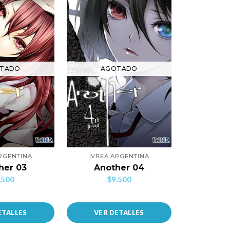
TADO
AGOTADO
AG
ARGENTINA
IVREA ARGENTINA
MI
her 03
Another 04
Azul U
.500
$9.500
$1
ETALLES
VER DETALLES
VER 