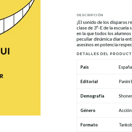
DESCRIPCIÓN
¡El sonido de los disparos r
clase de 3º-E de la escuela
en la que todos los alumnos
peculiar dinámica diaria ent
asesinos en potencia respe
DETALLES DEL PRODUC
España
Pais
Panini
Editorial
Shone
Demografía
Acción
Género
Tanko
Formato