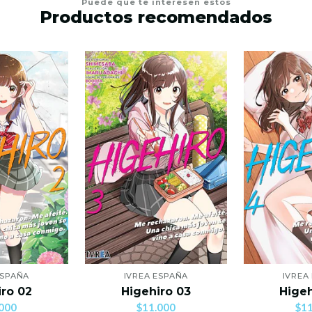
Puede que te interesen estos
Productos recomendados
ESPAÑA
IVREA ESPAÑA
IVREA
iro 02
Higehiro 03
Higeh
000
$11.000
$11