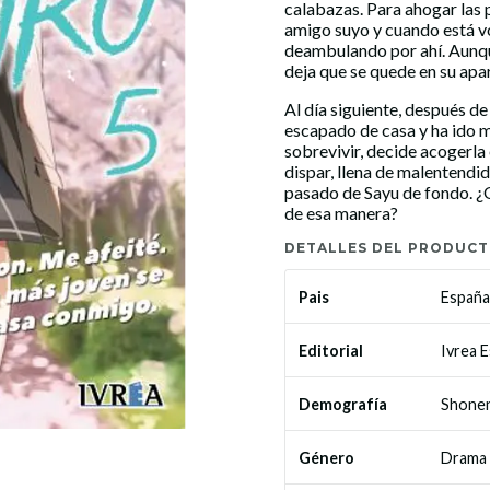
calabazas. Para ahogar las 
amigo suyo y cuando está vo
deambulando por ahí. Aunque
deja que se quede en su apa
Al día siguiente, después de
escapado de casa y ha ido m
sobrevivir, decide acogerla 
dispar, llena de malentendi
pasado de Sayu de fondo. ¿Q
de esa manera?
DETALLES DEL PRODUC
España
Pais
Ivrea 
Editorial
Shone
Demografía
Drama
Género