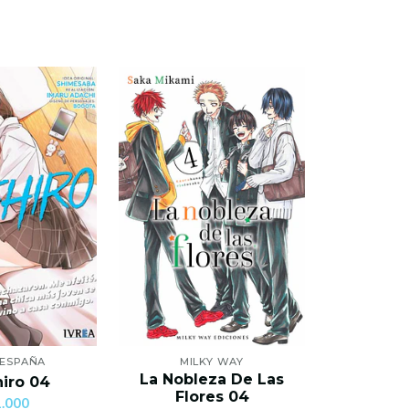
 ESPAÑA
MILKY WAY
PANI
La Nobleza De Las
Una Muert
iro 04
Flores 04
Y Sol
.000