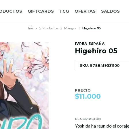
ODUCTOS
GIFTCARDS
TCG
OFERTAS
SALDOS
Inicio
Productos
Mangas
Higehiro 05
IVREA ESPAÑA
Higehiro 05
SKU: 9788419531100
PRECIO
$11.000
DESCRIPCIÓN
Yoshida ha reunido el coraje