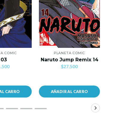
A COMIC
PLANETA COMIC
PLANE
Mi Primer
 03
Naruto Jump Remix 14
C
.500
$27.500
$2
AL CARRO
AÑADIR AL CARRO
AÑADIR