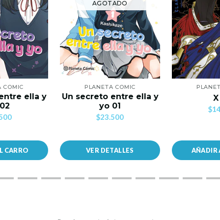
AGOTADO
A COMIC
PLANETA COMIC
PLANET
entre ella y
Un secreto entre ella y
X
 02
yo 01
$14
500
$23.500
AL CARRO
VER DETALLES
AÑADIR 