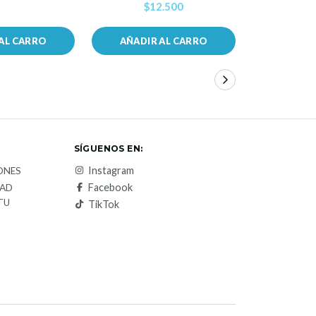
$12.500
$1
AL CARRO
AÑADIR AL CARRO
AÑADIR
SÍGUENOS EN:
Instagram
ONES
Facebook
DAD
TU
TikTok