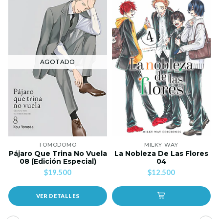
AGOTADO
TOMODOMO
MILKY WAY
Pájaro Que Trina No Vuela
La Nobleza De Las Flores
08 (Edición Especial)
04
$19.500
$12.500
VER DETALLES