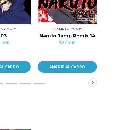
A COMIC
PLANETA COMIC
PLANE
Mi Primer
 03
Naruto Jump Remix 14
C
.500
$27.500
$2
AL CARRO
AÑADIR AL CARRO
AÑADIR