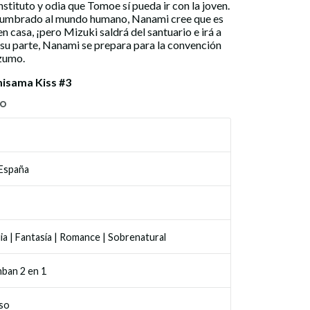
nstituto y odia que Tomoe sí pueda ir con la joven.
umbrado al mundo humano, Nanami cree que es
n casa, ¡pero Mizuki saldrá del santuario e irá a
 su parte, Nanami se prepara para la convención
Izumo.
isama Kiss #3
TO
 España
ia
|
Fantasía
|
Romance
|
Sobrenatural
ban 2 en 1
so