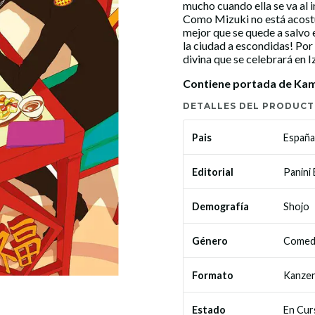
mucho cuando ella se va al i
Como Mizuki no está acost
mejor que se quede a salvo e
la ciudad a escondidas! Por
divina que se celebrará en 
Contiene portada de Kam
DETALLES DEL PRODUC
España
Pais
Panini
Editorial
Shojo
Demografía
Comed
Género
Kanzen
Formato
En Cur
Estado