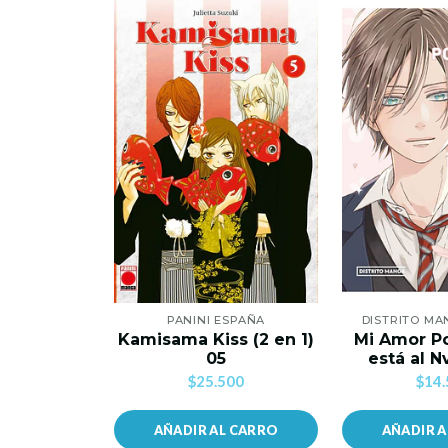
PANINI ESPAÑA
DISTRITO MA
Kamisama Kiss (2 en 1)
Mi Amor P
05
está al N
$25.500
$14.
AÑADIR AL CARRO
AÑADIR 