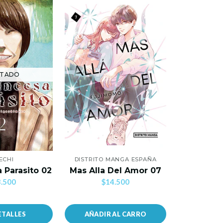
TADO
AG
ECHI
DISTRITO MANGA ESPAÑA
SEKAI
 Parasito 02
Mas Alla Del Amor 07
Konosub
.500
$14.500
$1
ETALLES
AÑADIR AL CARRO
VER 