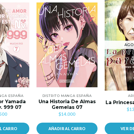
AGO
NGA ESPAÑA
DISTRITO MANGA ESPAÑA
AR
or Yamada
Una Historia De Almas
La Princesa
v. 999 07
Gemelas 07
$13
500
$14.000
AL CARRO
AÑADIR AL CARRO
VER D