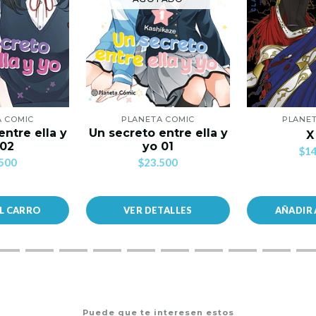
A COMIC
PLANETA COMIC
PLANET
entre ella y
Un secreto entre ella y
X
 02
yo 01
$14
500
$23.500
AL CARRO
VER DETALLES
AÑADIR 
Puede que te interesen estos