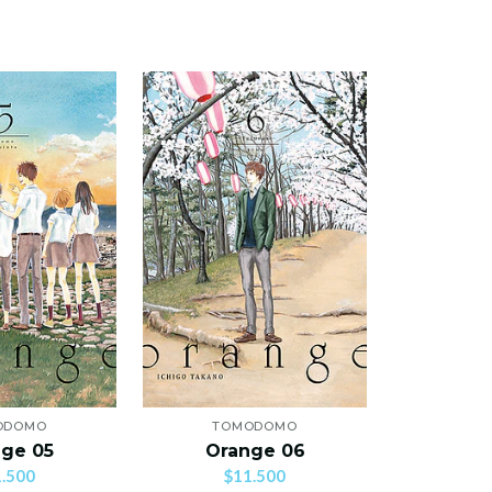
AG
ODOMO
TOMODOMO
IVRE
ge 05
Orange 06
Call Of 
.500
$11.500
$1