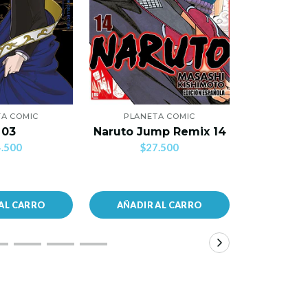
A COMIC
PLANETA COMIC
PLANE
Mi Primer
 03
Naruto Jump Remix 14
C
.500
$27.500
$2
AL CARRO
AÑADIR AL CARRO
AÑADIR