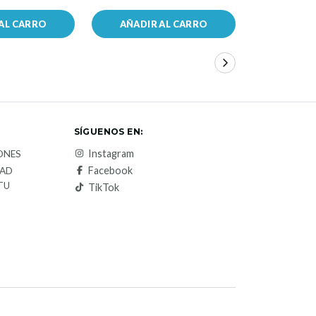
AL CARRO
AÑADIR AL CARRO
VER 
SÍGUENOS EN:
Instagram
ONES
Facebook
DAD
TU
TikTok