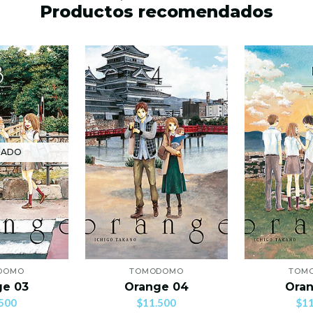
Productos recomendados
TADO
DOMO
TOMODOMO
TOM
ge 03
Orange 04
Oran
500
$11.500
$11