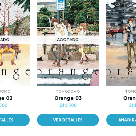
TADO
AGOTADO
DOMO
TOMODOMO
TOM
ge 02
Orange 03
Oran
500
$11.500
$11
TALLES
VER DETALLES
AÑADIR 