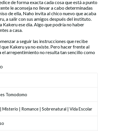
predice de forma exacta cada cosa que está a punto
tente le aconseja no llevar a cabo determinadas
so de ella, Naho invita al chico nuevo que acaba
u, a salir con sus amigos después del instituto.
 a Kakeru ese día. Algo que podría no haber
ntes a casa.
menzar a seguir las instrucciones que recibe
 que Kakeru ya no existe. Pero hacer frente al
a el arrepentimiento no resulta tan sencillo como
TO
ones Tomodomo
|
Misterio
|
Romance
|
Sobrenatural
|
Vida Escolar
so