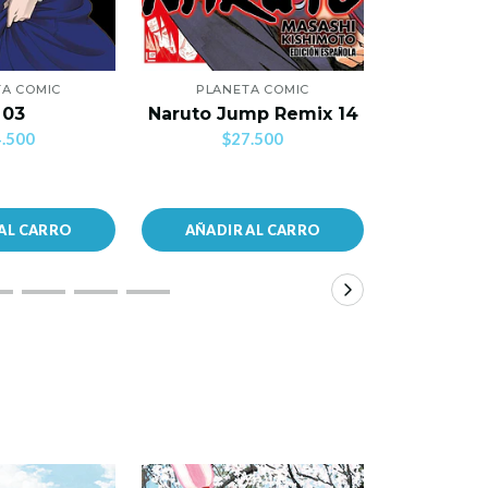
A COMIC
PLANETA COMIC
PLANE
Mi Primer
 03
Naruto Jump Remix 14
C
.500
$27.500
$2
AL CARRO
AÑADIR AL CARRO
AÑADIR