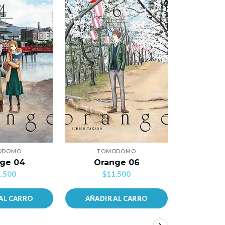
AG
ODOMO
TOMODOMO
IVRE
ge 04
Orange 06
Call Of 
.500
$11.500
$1
AL CARRO
AÑADIR AL CARRO
VER 