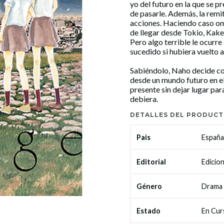
yo del futuro en la que se 
de pasarle. Además, la remi
acciones. Haciendo caso omi
de llegar desde Tokio, Kaker
Pero algo terrible le ocurre
sucedido si hubiera vuelto a
Sabiéndolo, Naho decide co
desde un mundo futuro en el
presente sin dejar lugar par
debiera.
DETALLES DEL PRODUC
España
Pais
Edici
Editorial
Drama
Género
En Cur
Estado