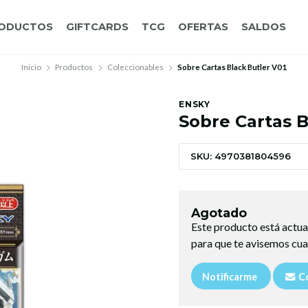
ODUCTOS
GIFTCARDS
TCG
OFERTAS
SALDOS
Inicio
Productos
Coleccionables
Sobre Cartas Black Butler V01
ENSKY
Sobre Cartas B
SKU: 4970381804596
Agotado
Este producto está actua
para que te avisemos cua
Notificarme
Co