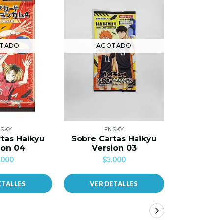
TADO
AGOTADO
AG
SKY
ENSKY
E
tas Haikyu
Sobre Cartas Haikyu
Sobre Ca
ion 04
Version 03
Kai
.000
$3.000
$
ETALLES
VER DETALLES
VER 