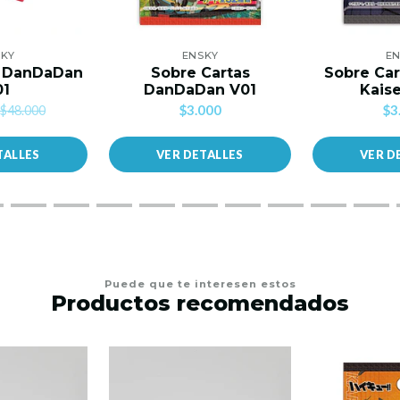
SKY
ENSKY
EN
s DanDaDan
Sobre Cartas
Sobre Car
01
DanDaDan V01
Kais
$3.000
$3
$48.000
TALLES
VER DETALLES
VER D
Puede que te interesen estos
Productos recomendados