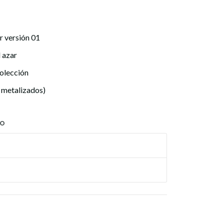
r versión 01
l azar
colección
s metalizados)
TO