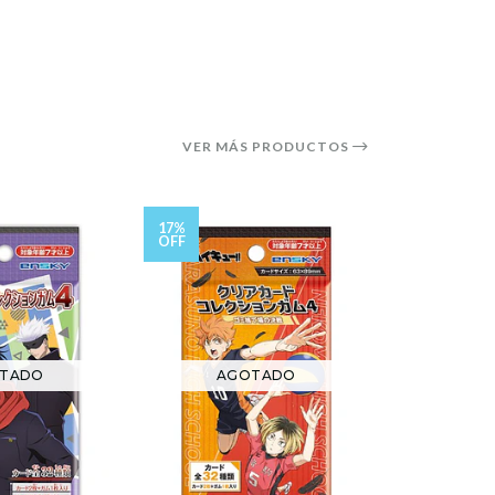
VER MÁS PRODUCTOS
17%
OFF
TADO
AGOTADO
AG