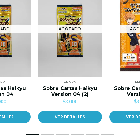
TADO
AGOTADO
AGO
SKY
ENSKY
EN
tas Haikyu
Sobre Cartas Haikyu
Sobre Car
on 04
Version 04 (2)
Vers
000
$3.000
$3
TALLES
VER DETALLES
VER D