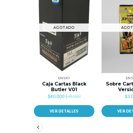
AGOTADO
AGO
ENSKY
EN
Caja Cartas Black
Sobre Car
Butler V01
Versi
$40.000
$3.
$48.000
VER DETALLES
VER DE