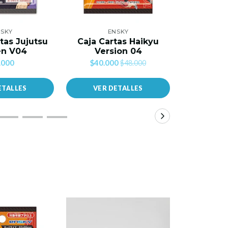
SKY
ENSKY
E
tas Jujutsu
Caja Cartas Haikyu
Sobre S
en V04
Version 04
P
.000
$40.000
$
$48.000
ETALLES
VER DETALLES
VER 