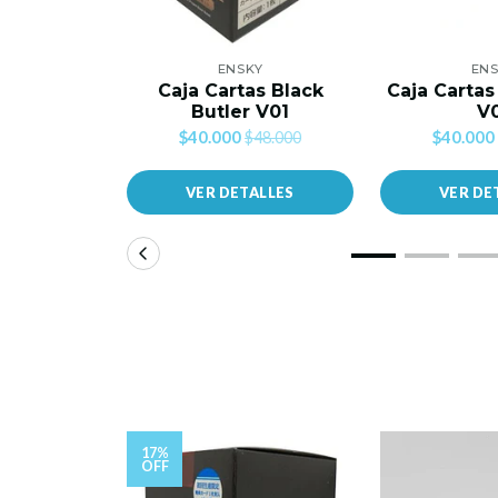
ENSKY
EN
Caja Cartas Black
Caja Carta
Butler V01
V
$40.000
$40.000
$48.000
VER DETALLES
VER DE
17%
OFF