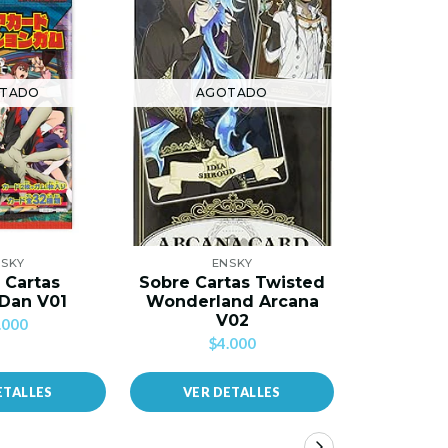
TADO
AGOTADO
AG
SKY
ENSKY
E
 Cartas
Sobre Cartas Twisted
Sobre Ca
Dan V01
Wonderland Arcana
Wonderl
V02
.000
$4.000
$
ETALLES
VER DETALLES
VER 