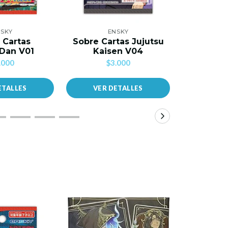
SKY
ENSKY
E
 Cartas
Sobre Cartas Jujutsu
Caja Ca
Dan V01
Kaisen V04
Ver
.000
$3.000
$40.0
ETALLES
VER DETALLES
VER 