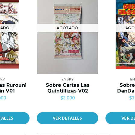
TADO
AGOTADO
AGO
SKY
ENSKY
EN
as Rurouni
Sobre Cartas Las
Sobre
in V01
Quintillizas V02
DanDa
000
$3.000
$3
TALLES
VER DETALLES
VER D