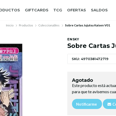
ODUCTOS
GIFTCARDS
TCG
OFERTAS
SALDOS
Inicio
Productos
Coleccionables
Sobre Cartas Jujutsu Kaisen V01
ENSKY
Sobre Cartas J
SKU: 4970381472719
Agotado
Este producto está actua
para que te avisemos cua
Notificarme
Co