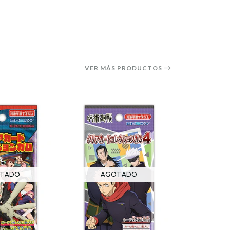
VER MÁS PRODUCTOS
17%
OFF
TADO
AGOTADO
AG