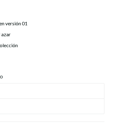
sen versión 01
l azar
colección
TO