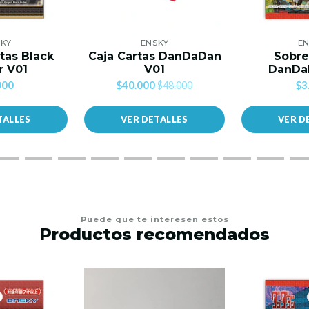
SKY
ENSKY
EN
tas Black
Caja Cartas DanDaDan
Sobre
r V01
V01
DanDa
000
$40.000
$3
$48.000
TALLES
VER DETALLES
VER D
Puede que te interesen estos
Productos recomendados