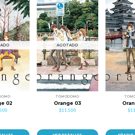
TADO
AGOTADO
DOMO
TOMODOMO
TOM
ge 02
Orange 03
Oran
500
$11.500
$11