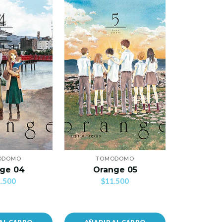
ODOMO
TOMODOMO
TO
ge 04
Orange 05
Ora
.500
$11.500
$1