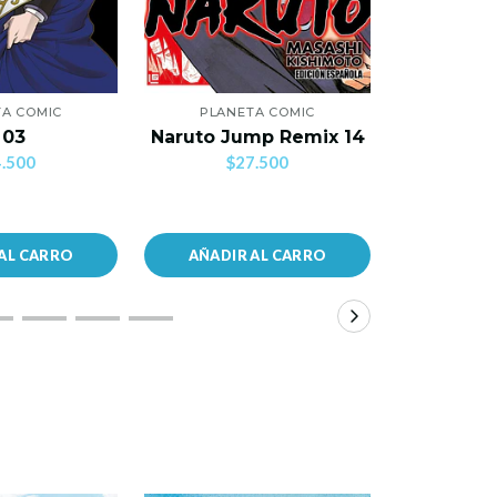
A COMIC
PLANETA COMIC
PLANE
Mi Primer
 03
Naruto Jump Remix 14
C
.500
$27.500
$2
AL CARRO
AÑADIR AL CARRO
AÑADIR