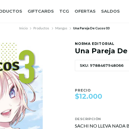
ODUCTOS
GIFTCARDS
TCG
OFERTAS
SALDOS
Inicio
Productos
Mangas
Una Pareja De Cucos 03
NORMA EDITORIAL
Una Pareja De
SKU: 9788467948066
PRECIO
$12.000
DESCRIPCIÓN
SACHI NO LLEVA NADA B