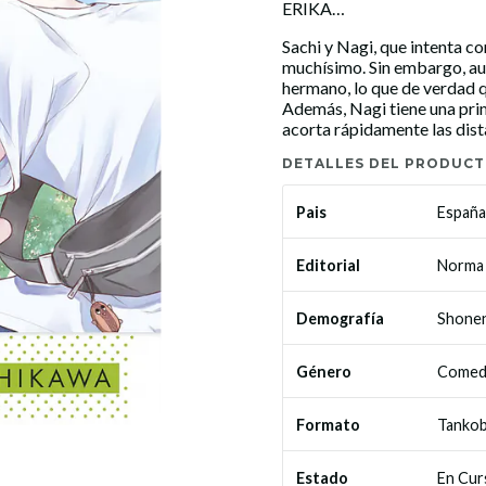
ERIKA…
Sachi y Nagi, que intenta co
muchísimo. Sin embargo, au
hermano, lo que de verdad q
Además, Nagi tiene una prim
acorta rápidamente las dist
DETALLES DEL PRODUC
España
Pais
Norma 
Editorial
Shone
Demografía
Comed
Género
Tanko
Formato
En Cur
Estado