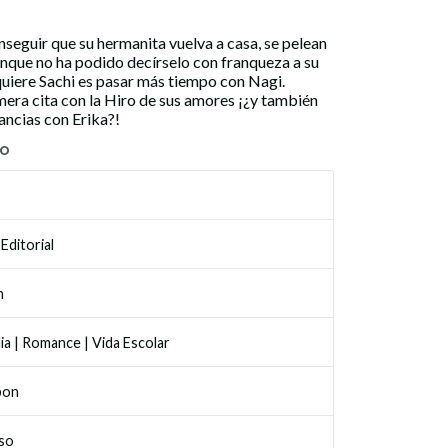
nseguir que su hermanita vuelva a casa, se pelean
nque no ha podido decírselo con franqueza a su
uiere Sachi es pasar más tiempo con Nagi.
era cita con la Hiro de sus amores ¡¿y también
ancias con Erika?!
TO
Editorial
n
ia
|
Romance
|
Vida Escolar
bon
so