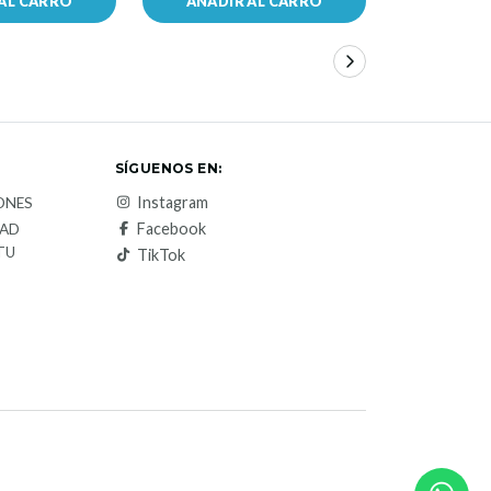
AL CARRO
AÑADIR AL CARRO
AÑADIR
SÍGUENOS EN:
Instagram
ONES
Facebook
DAD
TU
TikTok